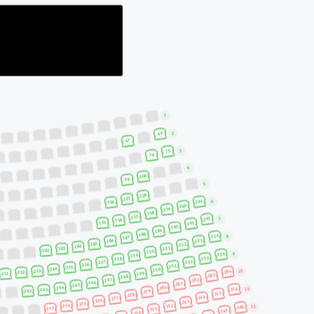
2026
en & skär glädje!