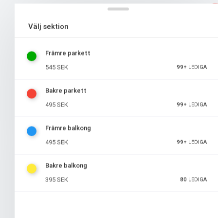
DECEMBER 2026
Välj sektion
Söndag
27
Främre parkett
27 december 16:00
545 SEK
99+
LEDIGA
Bakre parkett
495 SEK
99+
LEDIGA
JANUARI 2027
Främre balkong
495 SEK
99+
LEDIGA
Lördag
02
Bakre balkong
2 januari 16:00
395 SEK
80
LEDIGA
Söndag
03
3 januari 16:00