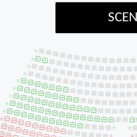
026 - 10 JANUARI 2027
FAMILJESHOWEN JULLOVET 
i mellandagarna med sin färgsprakande show fylld av musik, dans och r
– LIVE på hemmaplan!
erna och få autografer!
r er redo för en magisk eftermiddag!