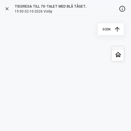
TIDSRESA TILL 70-TALET MED BLÅ TÅGET..
info_outline
close
more_vert
arrow_back
19:00 02-10-2026 Visby
arrow_upward
SCEN
style
date_range
1 ORT
2 OKTOBER 2026 - 4 OKTOBER 2026