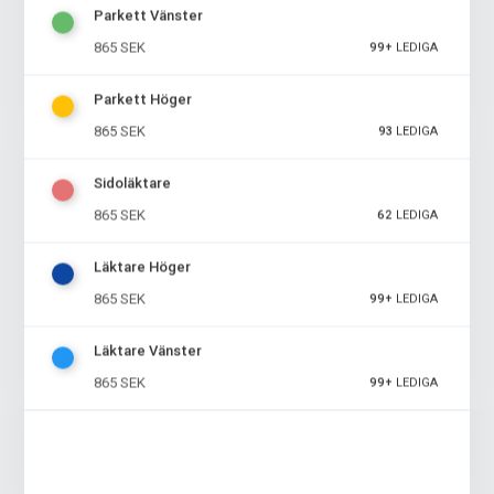
Parkett Vänster
hyllning till rockhistoriens största band – missa
inte detta spektakel!
865 SEK
99+
LEDIGA
Parkett Höger
Serviceavgift inkl bevakad garderob 50 kr
865 SEK
93
LEDIGA
Sidoläktare
865 SEK
62
LEDIGA
Läktare Höger
865 SEK
99+
LEDIGA
Läktare Vänster
865 SEK
99+
LEDIGA
30/1-2027 KISS
30