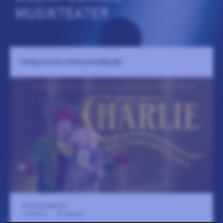
MUSIKTEATER
CHARLIE OCH CHOKLADFABRIKEN
Flera spelplatser
3 oktober
-
24 oktober