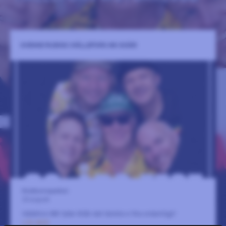
SVENNE RUBINS (HÄLLEFORS MK 80ÅR)
Krokbornsparken
22 augusti
Hällefors MK fyller 80år det tänkte vi fira ordentligt!
LÄS MER