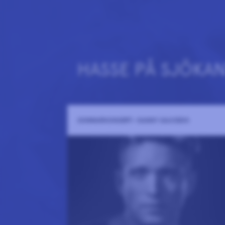
HASSE PÅ SJÖKA
SOMMARKONSERT- DANNY SAUCEDO