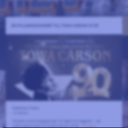
EN HYLLNINGSKONSERT TILL TOWA CARSON 90 ÅR
Eskilstuna Teater
15 oktober
Höstens stora happening! "A night of a legend" - en
hyllningskonsert till Towa Carson 90 år.
LÄS MER