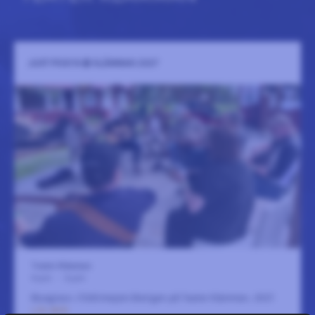
JUST PICK´N @ KLÄMMAN 2027
Teater Klämman
4 juni
-
6 juni
Bluegrass-/Oldtimejam återigen på Teater Klämman, 2027.
LÄS MER