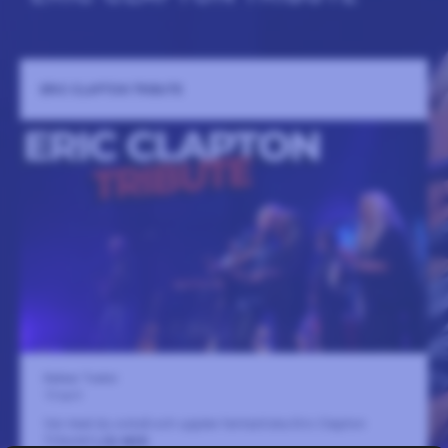
ERIC CLAPTON TRIBUTE
Kalmar Teater
10 april
Var med du också och upplev fantastiska Eric Clapton
Tribute!
LÄS MER