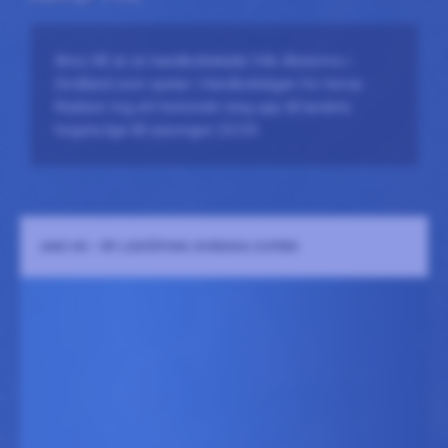
Amo HK är en handbollsklubb från Alstermo i
Småland som spelar i Handbollsligan för herrar.
Klubben tog ett historiskt steg upp till landets
högsta liga till säsongen 23/24.
AMO HK - RP LIDKÖPING (SVENSKA CUPEN)