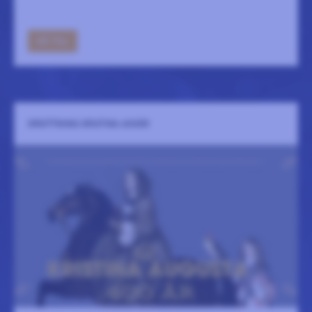
GÅ TILL
DROTTNING KRISTINA 400ÅR