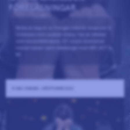
FÖRELÄSNINGAR
Niclas är idag en av Sveriges ledande terapeuter &
föreläsare inom psykisk ohälsa. Han är utbildad
som beroendeterapeut, ICF-coach, licensierad
mental tränare samt utbildningar inom KBT, ACT &
MI.
VI SES I HIMLEN - HÖSTTURNÉ 2026