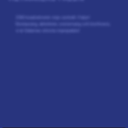
2500 kvadratmeter nöje centralt i Falun!
Restaurang, aktiviteter, evenemang och konferens,
vi är Dalarnas största nöjespalats!