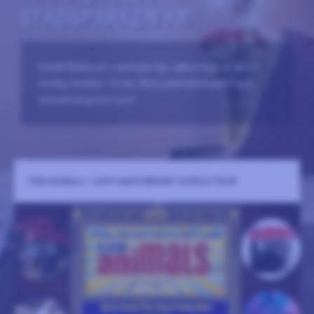
STADSPARKEN AB
Hotell Bellevue i centrala Hjo välkomnar er till en
trevlig vistelse. Vi har flera paketalternativ med
evenemang hos oss!
THE ANIMALS – 60TH ANNIVERSARY WORLD TOUR