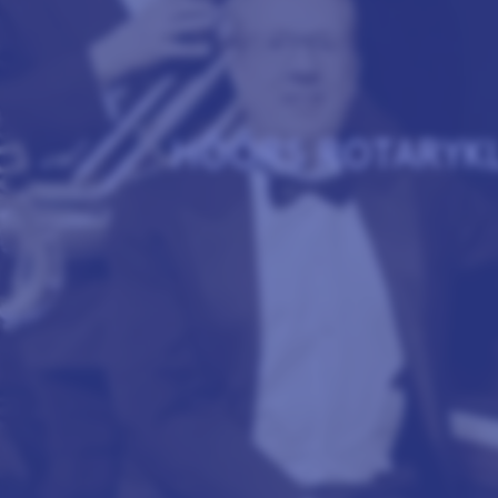
HÖÖRS ROTARYK