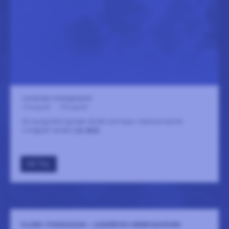
Landeryds hembygdspark
15 augusti
-
29 augusti
En busig Emil sprider skratt och hyss i klassisk Astrid
Lindgren-anda!
LÄS MER
GÅ TILL
VILSEN I PANGKAKAN - LANDERYDS HEMBYGDSPARK