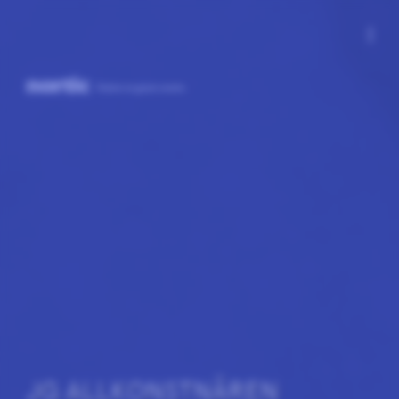
more_vert
JG ALLKONSTNÄREN