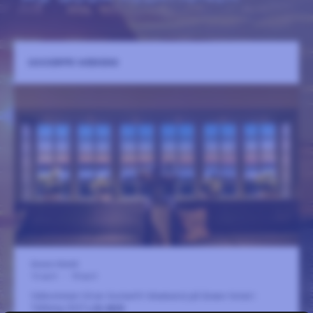
SOCKERFRI WEEKEND
Green Hotell
16 april
-
18 april
Välkommen till en Sockerfri Weekend på Green Hotel i
Tällberg 2027
LÄS MER