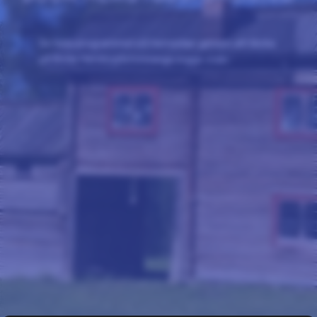
Se hela programmet på hemsidan genom att klicka
på Boda Hembygdsförenings logga ovan.