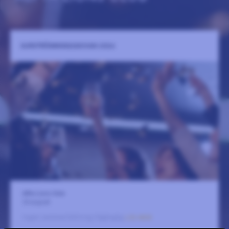
SURSTRÖMMINGSSKIVAN 2026
Alfta Lions Club
22 augusti
Ingen sammanfattning tillgänglig
LÄS MER