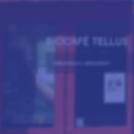
BIOCAFÉ TELLUS
Välkommen in i atmosfären!