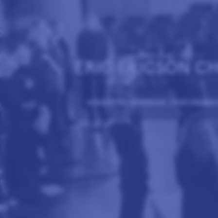
ERIC ERICSON C
KONSERTER | KÖRMUSIK | PERFORMAN