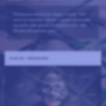
På Vadstena-Akademien skapar vi sedan 1964
opera för framtiden. Det gör vi genom att beställa
nya operor eller genom att framföra äldre, ofta
oförtjänt bortglömda opero
ELLEN KEY - ORMDÖDAREN