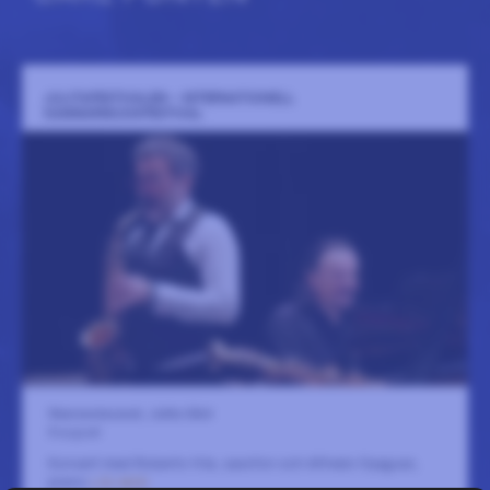
JULITAFESTIVALEN - INTERNATIONELL
KAMMARMUSIKFESTIVAL
Skansenmuseet, Julita Gård
8 augusti
Konsert med Roberto Vila, saxofon och Alfredo Oyaguez,
piano
LÄS MER