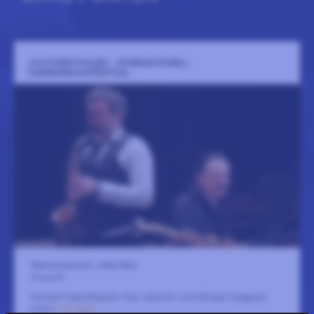
JULITAFESTIVALEN - INTERNATIONELL
KAMMARMUSIKFESTIVAL
Skansenmuseet, Julita Gård
8 augusti
Konsert med Roberto Vila, saxofon och Alfredo Oyaguez,
piano
LÄS MER