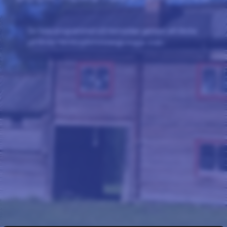
Se hela programmet på hemsidan genom att klicka
på Boda Hembygdsförenings logga ovan.